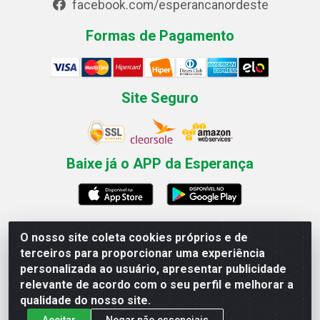
facebook.com/esperancanordeste
Formas de Pagamento
Site Seguro
Baixe já o APP da Esperança
O nosso site coleta cookies próprios e de
Esperança Nordeste - Rua Professor Caldas Filho, 291 -
terceiros para proporcionar uma experiência
Estância - Recife / PE CEP: 50771-335 - CNPJ
personalizada ao usuário, apresentar publicidade
03.666.136/0001-23
relevante de acordo com o seu perfil e melhorar a
qualidade do nosso site.
Aceitar
Negar não essenciais