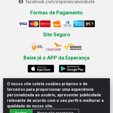
facebook.com/esperancanordeste
Formas de Pagamento
Site Seguro
Baixe já o APP da Esperança
O nosso site coleta cookies próprios e de
Esperança Nordeste - Rua Professor Caldas Filho, 291 -
terceiros para proporcionar uma experiência
Estância - Recife / PE CEP: 50771-335 - CNPJ
personalizada ao usuário, apresentar publicidade
03.666.136/0001-23
relevante de acordo com o seu perfil e melhorar a
qualidade do nosso site.
Aceitar
Negar não essenciais