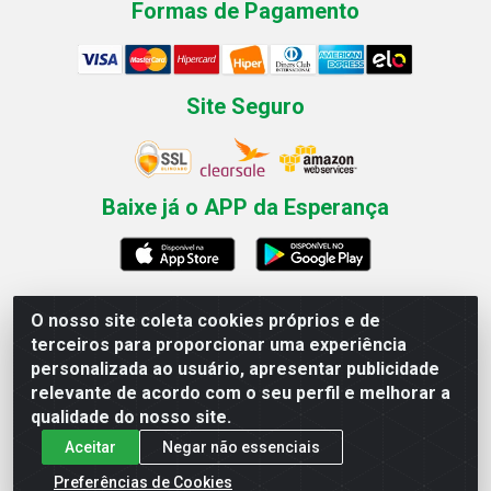
Formas de Pagamento
Site Seguro
Baixe já o APP da Esperança
O nosso site coleta cookies próprios e de
Esperança Nordeste - Rua Professor Caldas Filho, 291 -
terceiros para proporcionar uma experiência
Estância - Recife / PE CEP: 50771-335 - CNPJ
personalizada ao usuário, apresentar publicidade
03.666.136/0001-23
relevante de acordo com o seu perfil e melhorar a
qualidade do nosso site.
Aceitar
Negar não essenciais
Preferências de Cookies