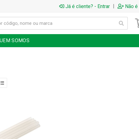
|
Já é cliente? - Entrar
Não é 
UEM SOMOS