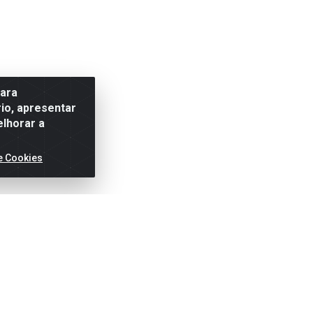
para
io, apresentar
elhorar a
e Cookies