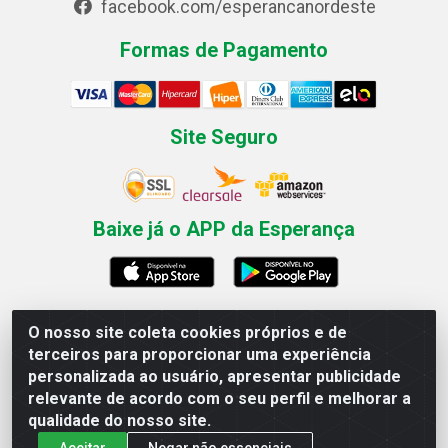
facebook.com/esperancanordeste
Formas de Pagamento
Site Seguro
Baixe já o APP da Esperança
O nosso site coleta cookies próprios e de
Esperança Nordeste - Rua Professor Caldas Filho, 291 -
terceiros para proporcionar uma experiência
Estância - Recife / PE CEP: 50771-335 - CNPJ
personalizada ao usuário, apresentar publicidade
03.666.136/0001-23
relevante de acordo com o seu perfil e melhorar a
qualidade do nosso site.
Aceitar
Negar não essenciais