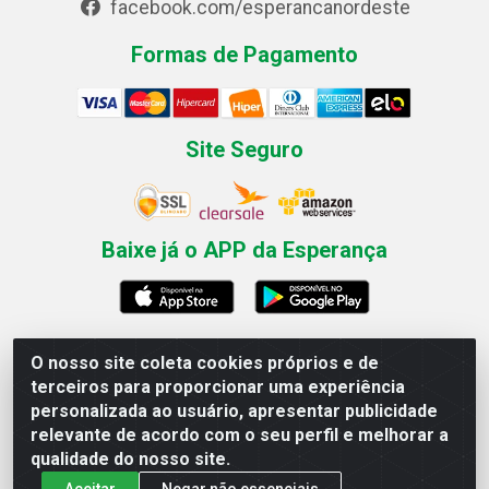
facebook.com/esperancanordeste
Formas de Pagamento
Site Seguro
Baixe já o APP da Esperança
O nosso site coleta cookies próprios e de
Esperança Nordeste - Rua Professor Caldas Filho, 291 -
terceiros para proporcionar uma experiência
Estância - Recife / PE CEP: 50771-335 - CNPJ
personalizada ao usuário, apresentar publicidade
03.666.136/0001-23
relevante de acordo com o seu perfil e melhorar a
qualidade do nosso site.
Aceitar
Negar não essenciais