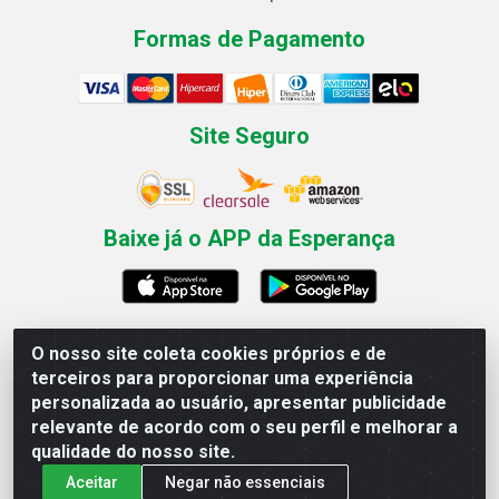
Formas de Pagamento
Site Seguro
Baixe já o APP da Esperança
O nosso site coleta cookies próprios e de
Esperança Nordeste - Rua Professor Caldas Filho, 291 -
terceiros para proporcionar uma experiência
Estância - Recife / PE CEP: 50771-335 - CNPJ
personalizada ao usuário, apresentar publicidade
03.666.136/0001-23
relevante de acordo com o seu perfil e melhorar a
qualidade do nosso site.
Aceitar
Negar não essenciais