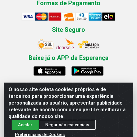
Formas de Pagamento
Site Seguro
Baixe já o APP da Esperança
O nosso site coleta cookies próprios e de
Esperança Nordeste - Rua Professor Caldas Filho, 291 -
terceiros para proporcionar uma experiência
Estância - Recife / PE CEP: 50771-335 - CNPJ
personalizada ao usuário, apresentar publicidade
03.666.136/0001-23
relevante de acordo com o seu perfil e melhorar a
qualidade do nosso site.
Aceitar
Negar não essenciais
Preferências de Cookies