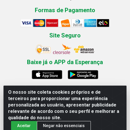
Formas de Pagamento
Site Seguro
Baixe já o APP da Esperança
O nosso site coleta cookies próprios e de
Esperança Nordeste - Rua Professor Caldas Filho, 291 -
terceiros para proporcionar uma experiência
Estância - Recife / PE CEP: 50771-335 - CNPJ
personalizada ao usuário, apresentar publicidade
03.666.136/0001-23
relevante de acordo com o seu perfil e melhorar a
qualidade do nosso site.
Aceitar
Negar não essenciais