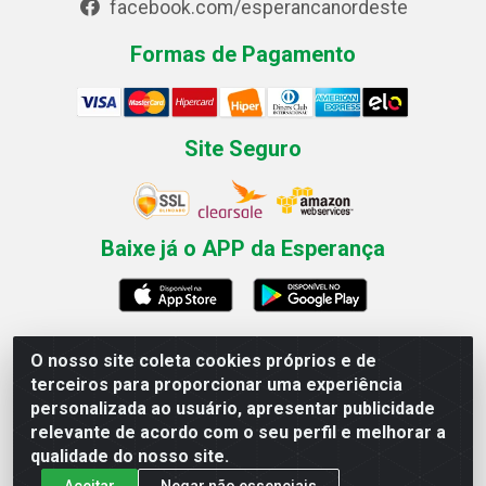
facebook.com/esperancanordeste
Formas de Pagamento
Site Seguro
Baixe já o APP da Esperança
O nosso site coleta cookies próprios e de
Esperança Nordeste - Rua Professor Caldas Filho, 291 -
terceiros para proporcionar uma experiência
Estância - Recife / PE CEP: 50771-335 - CNPJ
personalizada ao usuário, apresentar publicidade
03.666.136/0001-23
relevante de acordo com o seu perfil e melhorar a
qualidade do nosso site.
Aceitar
Negar não essenciais