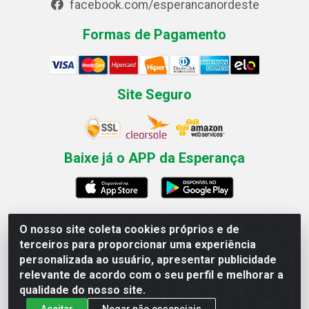
facebook.com/esperancanordeste
Formas de Pagamento
Site Seguro
Baixe já o APP da Esperança
O nosso site coleta cookies próprios e de
Esperança Nordeste - Rua Professor Caldas Filho, 291 -
terceiros para proporcionar uma experiência
Estância - Recife / PE CEP: 50771-335 - CNPJ
personalizada ao usuário, apresentar publicidade
03.666.136/0001-23
relevante de acordo com o seu perfil e melhorar a
qualidade do nosso site.
Aceitar
Negar não essenciais