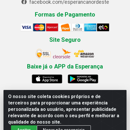
facebook.com/esperancanordeste
Formas de Pagamento
Site Seguro
Baixe já o APP da Esperança
O nosso site coleta cookies próprios e de
Esperança Nordeste - Rua Professor Caldas Filho, 291 -
terceiros para proporcionar uma experiência
Estância - Recife / PE CEP: 50771-335 - CNPJ
personalizada ao usuário, apresentar publicidade
03.666.136/0001-23
relevante de acordo com o seu perfil e melhorar a
qualidade do nosso site.
Aceitar
Negar não essenciais