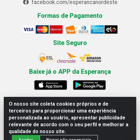
facebook.com/esperancanordeste
Formas de Pagamento
Site Seguro
Baixe já o APP da Esperança
O nosso site coleta cookies próprios e de
Esperança Nordeste - Rua Professor Caldas Filho, 291 -
terceiros para proporcionar uma experiência
Estância - Recife / PE CEP: 50771-335 - CNPJ
personalizada ao usuário, apresentar publicidade
03.666.136/0001-23
relevante de acordo com o seu perfil e melhorar a
qualidade do nosso site.
Aceitar
Negar não essenciais