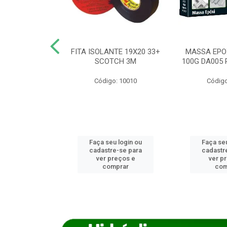
ANCA 1000G
FITA ISOLANTE 19X20 33+
MASSA EPO
X NORCOLA
SCOTCH 3M
100G DA005 
o: 7592
Código: 10010
Código
u login ou
Faça seu login ou
Faça seu
e-se para
cadastre-se para
cadastr
reços e
ver preços e
ver p
mprar
comprar
com