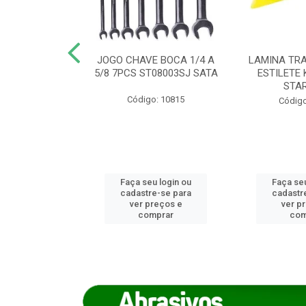
REIRO 8 CANTO
JOGO CHAVE BOCA 1/4 A
LAMINA TRA
DADO 170/8
5/8 7PCS ST08003SJ SATA
ESTILETE 
S (IMP)
STA
Código: 10815
o: 7746
Código
u login ou
Faça seu login ou
Faça seu
e-se para
cadastre-se para
cadastr
reços e
ver preços e
ver p
mprar
comprar
com