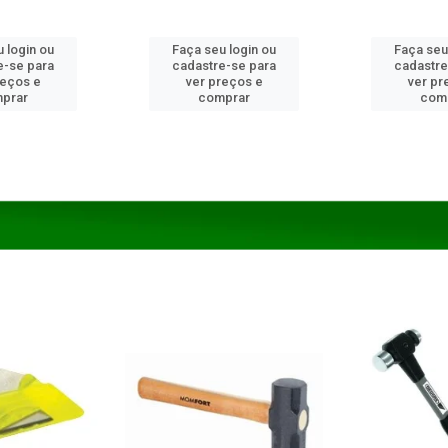
 login ou
Faça seu login ou
Faça seu
e-se para
cadastre-se para
cadastre
reços e
ver preços e
ver pr
prar
comprar
com