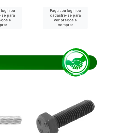
 login ou
Faça seu login ou
Faça seu 
-se para
cadastre-se para
cadastre
eços e
ver preços e
ver pr
prar
comprar
comp