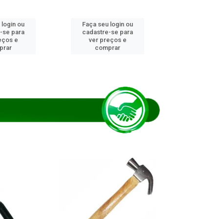
 login ou
Faça seu login ou
Faça seu 
-se para
cadastre-se para
cadastre
eços e
ver preços e
ver pr
prar
comprar
comp