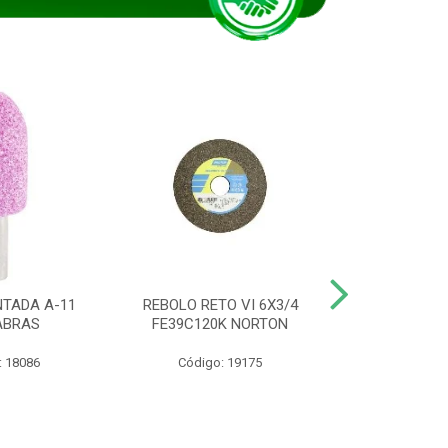
TADA A-11
REBOLO RETO VI 6X3/4
DISCO CORTE
ABRAS
FE39C120K NORTON
115BNA12 1
: 18086
Código: 19175
Código