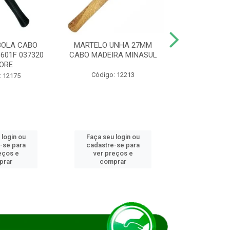
BOLA CABO
MARTELO UNHA 27MM
SERRA COP
8601F 037320
CABO MADEIRA MINASUL
FCH0196G
ORE
STAR
Código: 12213
: 12175
Código:
 login ou
Faça seu login ou
Faça seu 
-se para
cadastre-se para
cadastre
eços e
ver preços e
ver pr
prar
comprar
comp