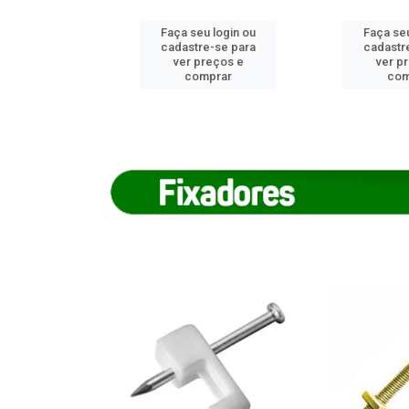
u login ou
Faça seu login ou
Faça seu
e-se para
cadastre-se para
cadastr
reços e
ver preços e
ver p
mprar
comprar
com