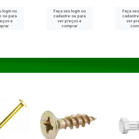
 login ou
Faça seu login ou
Faça seu
e-se para
cadastre-se para
cadastre
reços e
ver preços e
ver pr
prar
comprar
com