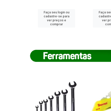
u login ou
Faça seu login ou
Faça seu
e-se para
cadastre-se para
cadastr
reços e
ver preços e
ver p
mprar
comprar
com