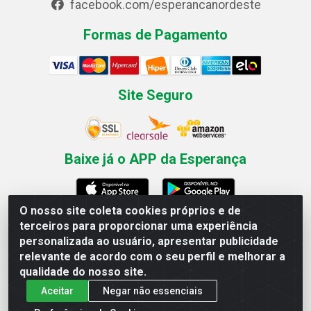
facebook.com/esperancanordeste
Formas de Pagamento
Site Seguro
Baixe já o APP da Esperança
O nosso site coleta cookies próprios e de
terceiros para proporcionar uma experiência
Esperança Nordeste - Rua Professor Caldas Filho, 291 -
personalizada ao usuário, apresentar publicidade
Estância - Recife / PE CEP: 50771-335 - CNPJ
relevante de acordo com o seu perfil e melhorar a
03.666.136/0001-23
qualidade do nosso site.
Aceitar
Negar não essenciais