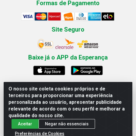
Formas de Pagamento
Site Seguro
Baixe já o APP da Esperança
O nosso site coleta cookies próprios e de
Esperança Nordeste - Rua Professor Caldas Filho, 291 -
terceiros para proporcionar uma experiência
Estância - Recife / PE CEP: 50771-335 - CNPJ
personalizada ao usuário, apresentar publicidade
03.666.136/0001-23
relevante de acordo com o seu perfil e melhorar a
qualidade do nosso site.
Aceitar
Negar não essenciais
Preferências de Cookies