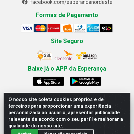
facebook.com/esperancanordeste
Formas de Pagamento
Site Seguro
Baixe já o APP da Esperança
O nosso site coleta cookies próprios e de
Esperança Nordeste - Rua Professor Caldas Filho, 291 -
terceiros para proporcionar uma experiência
Estância - Recife / PE CEP: 50771-335 - CNPJ
personalizada ao usuário, apresentar publicidade
03.666.136/0001-23
relevante de acordo com o seu perfil e melhorar a
qualidade do nosso site.
Aceitar
Negar não essenciais