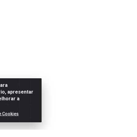
para
io, apresentar
elhorar a
e Cookies