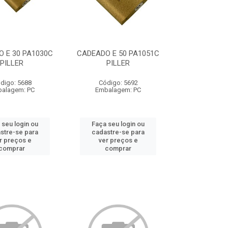
 E 30 PA1030C
CADEADO E 50 PA1051C
PILLER
PILLER
digo: 5688
Código: 5692
alagem: PC
Embalagem: PC
 seu login ou
Faça seu login ou
stre-se para
cadastre-se para
r preços e
ver preços e
comprar
comprar