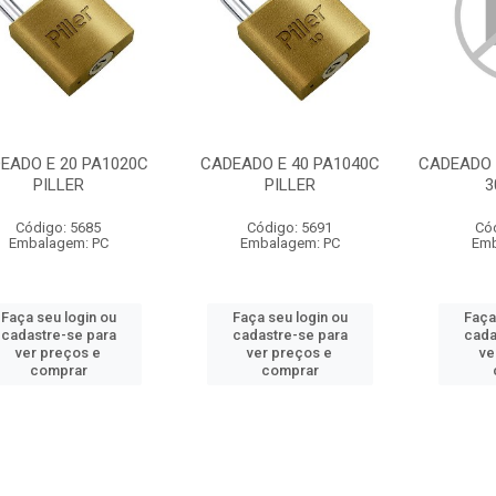
EADO E 20 PA1020C
CADEADO E 40 PA1040C
CADEADO 
PILLER
PILLER
3
Código: 5685
Código: 5691
Có
Embalagem: PC
Embalagem: PC
Emb
Faça seu login ou
Faça seu login ou
Faça
cadastre-se para
cadastre-se para
cada
ver preços e
ver preços e
ve
comprar
comprar