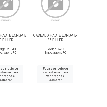
HASTE LONGA E-
CADEADO HASTE LONGA E-
0 PILLER
35 PILLER
digo: 21648
Código: 5703
alagem: PC
Embalagem: PC
 seu login ou
Faça seu login ou
stre-se para
cadastre-se para
r preços e
ver preços e
comprar
comprar