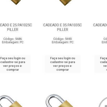
EADO E 25 PA1025C
CADEADO E 35 PA1035C
CADEADO
PILLER
PILLER
Código: 5686
Código: 5690
Có
Embalagem: PC
Embalagem: PC
Emb
Faça seu login ou
Faça seu login ou
Faça
cadastre-se para
cadastre-se para
cada
ver preços e
ver preços e
ve
comprar
comprar