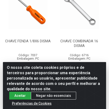
CHAVE FENDA 1/8X6 DISMA
CHAVE COMBINADA 16
DISMA
Código: 7037
Código: 6716
Embalagem: PC
Embalagem: PC
O nosso site coleta cookies próprios e de
terceiros para proporcionar uma experiência
Faça seu login ou
Faça seu login ou
personalizada ao usuário, apresentar publicidade
cadastre-se para
cadastre-se para
ver preços e
ver preços e
relevante de acordo com o seu perfil e melhorar a
comprar
comprar
qualidade do nosso site.
Aceitar
Negar não essenciais
Preferências de Cookies