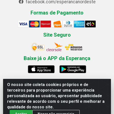
facebook.com/esperancanordeste
Formas de Pagamento
Site Seguro
Baixe já o APP da Esperança
O nosso site coleta cookies próprios e de
Esperança Nordeste - Rua Professor Caldas Filho, 291 -
terceiros para proporcionar uma experiência
Estância - Recife / PE CEP: 50771-335 - CNPJ
personalizada ao usuário, apresentar publicidade
03.666.136/0001-23
relevante de acordo com o seu perfil e melhorar a
qualidade do nosso site.
Aceitar
Negar não essenciais