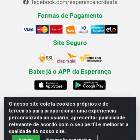
facebook.com/esperancanordeste
Formas de Pagamento
Site Seguro
Baixe já o APP da Esperança
O nosso site coleta cookies próprios e de
Esperança Nordeste - Rua Professor Caldas Filho, 291 -
terceiros para proporcionar uma experiência
Estância - Recife / PE CEP: 50771-335 - CNPJ
personalizada ao usuário, apresentar publicidade
03.666.136/0001-23
relevante de acordo com o seu perfil e melhorar a
qualidade do nosso site.
Aceitar
Negar não essenciais