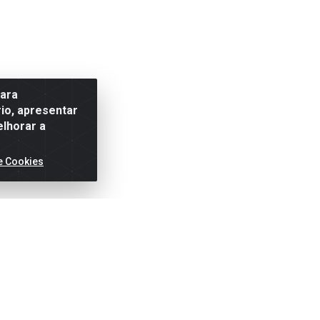
para
io, apresentar
elhorar a
e Cookies