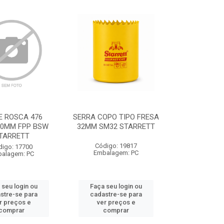
E ROSCA 476
SERRA COPO TIPO FRESA
60MM FPP BSW
32MM SM32 STARRETT
TARRETT
Código: 19817
digo: 17700
Embalagem: PC
alagem: PC
 seu login ou
Faça seu login ou
stre-se para
cadastre-se para
r preços e
ver preços e
comprar
comprar