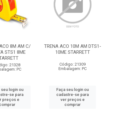
ACO 8M AM C/
TRENA ACO 10M AM DTS1-
A STS1 8ME
10ME STARRETT
TARRETT
Código: 21309
digo: 21328
Embalagem: PC
alagem: PC
 seu login ou
Faça seu login ou
stre-se para
cadastre-se para
r preços e
ver preços e
comprar
comprar