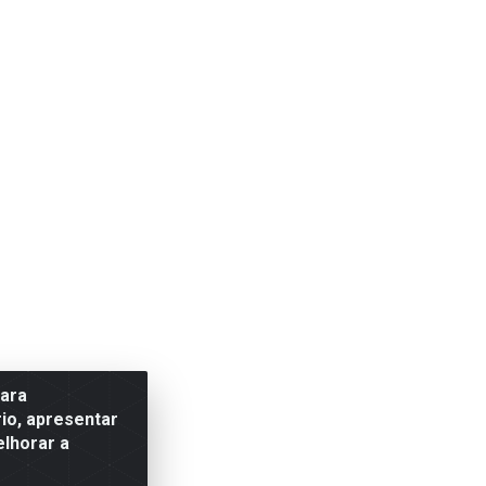
para
io, apresentar
elhorar a