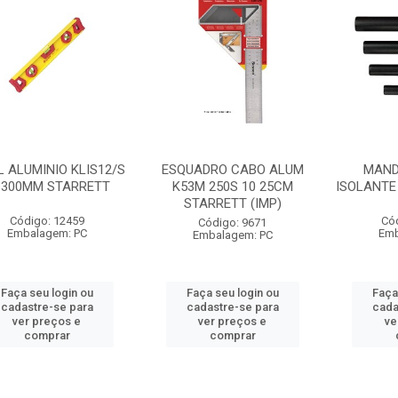
L ALUMINIO KLIS12/S
ESQUADRO CABO ALUM
MAND
 300MM STARRETT
K53M 250S 10 25CM
ISOLANTE
STARRETT (IMP)
Código: 12459
Có
Código: 9671
Embalagem: PC
Emb
Embalagem: PC
Faça seu login ou
Faça seu login ou
Faça
cadastre-se para
cadastre-se para
cada
ver preços e
ver preços e
ve
comprar
comprar