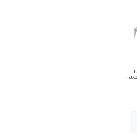
P
150X