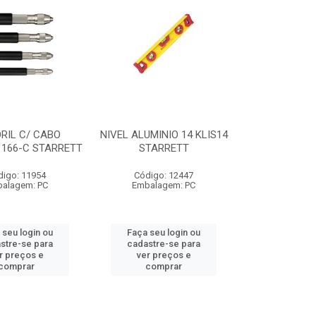
RIL C/ CABO
NIVEL ALUMINIO 14 KLIS14
 166-C STARRETT
STARRETT
digo: 11954
Código: 12447
alagem: PC
Embalagem: PC
 seu login ou
Faça seu login ou
stre-se para
cadastre-se para
r preços e
ver preços e
comprar
comprar