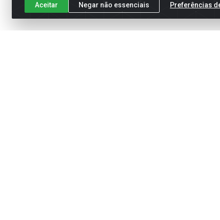
Aceitar
Negar não essenciais
Preferências d
Cadastre-se para receber nossas of
Meus Pedidos