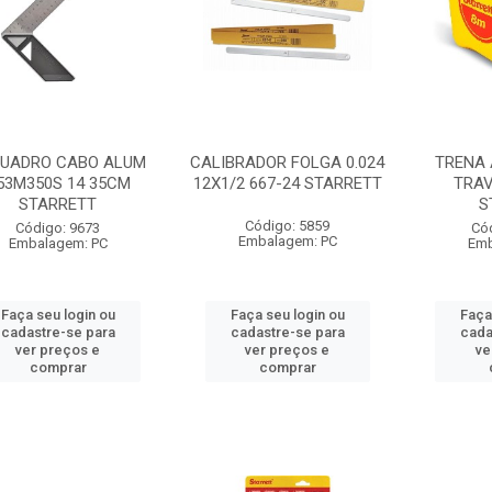
UADRO CABO ALUM
CALIBRADOR FOLGA 0.024
TRENA 
53M350S 14 35CM
12X1/2 667-24 STARRETT
TRAV
STARRETT
S
Código: 5859
Código: 9673
Có
Embalagem: PC
Embalagem: PC
Emb
Faça seu login ou
Faça seu login ou
Faça
cadastre-se para
cadastre-se para
cada
ver preços e
ver preços e
ve
comprar
comprar