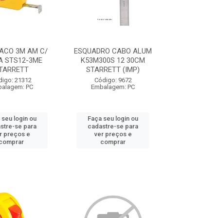
ACO 3M AM C/
ESQUADRO CABO ALUM
A STS12-3ME
K53M300S 12 30CM
TARRETT
STARRETT (IMP)
digo: 21312
Código: 9672
alagem: PC
Embalagem: PC
 seu login ou
Faça seu login ou
stre-se para
cadastre-se para
r preços e
ver preços e
comprar
comprar