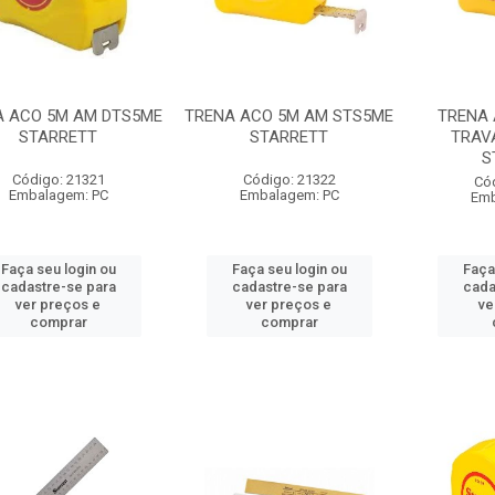
A ACO 5M AM DTS5ME
TRENA ACO 5M AM STS5ME
TRENA 
STARRETT
STARRETT
TRAV
S
Código: 21321
Código: 21322
Có
Embalagem: PC
Embalagem: PC
Emb
Faça seu login ou
Faça seu login ou
Faça
cadastre-se para
cadastre-se para
cada
ver preços e
ver preços e
ve
comprar
comprar