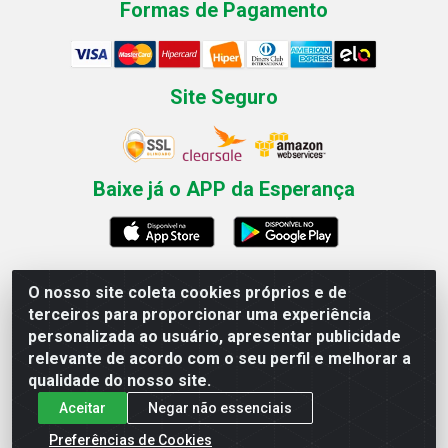
Formas de Pagamento
Site Seguro
Baixe já o APP da Esperança
O nosso site coleta cookies próprios e de
Esperança Nordeste - Rua Professor Caldas Filho, 291 -
terceiros para proporcionar uma experiência
Estância - Recife / PE CEP: 50771-335 - CNPJ
personalizada ao usuário, apresentar publicidade
03.666.136/0001-23
relevante de acordo com o seu perfil e melhorar a
qualidade do nosso site.
Aceitar
Negar não essenciais
Preferências de Cookies