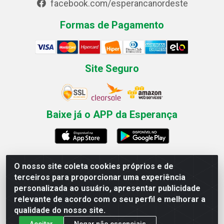
facebook.com/esperancanordeste
Formas de Pagamento
Site Seguro
Baixe já o APP da Esperança
O nosso site coleta cookies próprios e de
Esperança Nordeste - Rua Professor Caldas Filho, 291 -
terceiros para proporcionar uma experiência
Estância - Recife / PE CEP: 50771-335 - CNPJ
personalizada ao usuário, apresentar publicidade
03.666.136/0001-23
relevante de acordo com o seu perfil e melhorar a
qualidade do nosso site.
Aceitar
Negar não essenciais