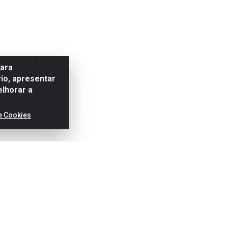
para
io, apresentar
elhorar a
e Cookies