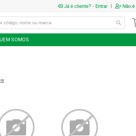
|
Já é cliente? - Entrar
Não é 
UEM SOMOS