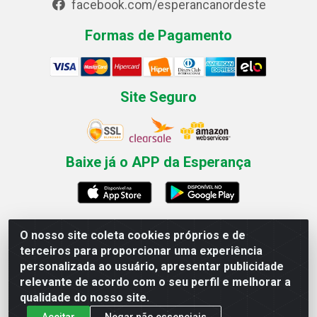
facebook.com/esperancanordeste
Formas de Pagamento
Site Seguro
Baixe já o APP da Esperança
O nosso site coleta cookies próprios e de
Esperança Nordeste - Rua Professor Caldas Filho, 291 -
terceiros para proporcionar uma experiência
Estância - Recife / PE CEP: 50771-335 - CNPJ
personalizada ao usuário, apresentar publicidade
03.666.136/0001-23
relevante de acordo com o seu perfil e melhorar a
qualidade do nosso site.
Aceitar
Negar não essenciais