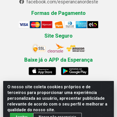
facebook.com/esperancanordeste
Formas de Pagamento
Site Seguro
Baixe já o APP da Esperança
O nosso site coleta cookies próprios e de
Esperança Nordeste - Rua Professor Caldas Filho, 291 -
terceiros para proporcionar uma experiência
Estância - Recife / PE CEP: 50771-335 - CNPJ
personalizada ao usuário, apresentar publicidade
03.666.136/0001-23
relevante de acordo com o seu perfil e melhorar a
qualidade do nosso site.
Aceitar
Negar não essenciais