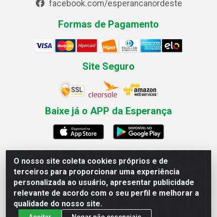
facebook.com/esperancanordeste
Formas de Pagamento
Site Seguro
Baixe já o APP da Esperança
O nosso site coleta cookies próprios e de
Esperança Nordeste - Rua Professor Caldas Filho, 291 -
terceiros para proporcionar uma experiência
Estância - Recife / PE CEP: 50771-335 - CNPJ
personalizada ao usuário, apresentar publicidade
03.666.136/0001-23
relevante de acordo com o seu perfil e melhorar a
qualidade do nosso site.
Aceitar
Negar não essenciais