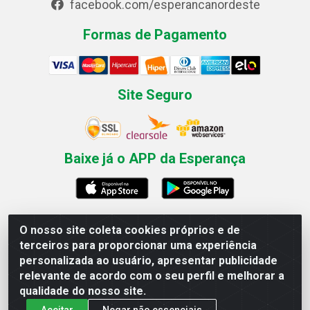
facebook.com/esperancanordeste
Formas de Pagamento
Site Seguro
Baixe já o APP da Esperança
O nosso site coleta cookies próprios e de
Esperança Nordeste - Rua Professor Caldas Filho, 291 -
terceiros para proporcionar uma experiência
Estância - Recife / PE CEP: 50771-335 - CNPJ
personalizada ao usuário, apresentar publicidade
03.666.136/0001-23
relevante de acordo com o seu perfil e melhorar a
qualidade do nosso site.
Aceitar
Negar não essenciais