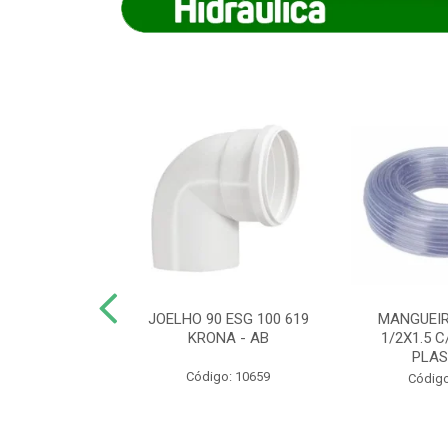
COTE FLEXIVEL
JOELHO 90 ESG 100 619
MANGUEIR
 743 KRONA
KRONA - AB
1/2X1.5 C
PLA
o: 9352
Código: 10659
Código