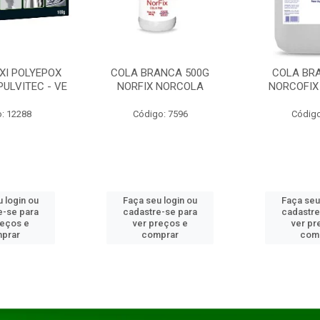
XI POLYEPOX
COLA BRANCA 500G
COLA BR
PULVITEC - VE
NORFIX NORCOLA
NORCOFIX
: 12288
Código: 7596
Código
 login ou
Faça seu login ou
Faça seu
e-se para
cadastre-se para
cadastre
reços e
ver preços e
ver pr
prar
comprar
com