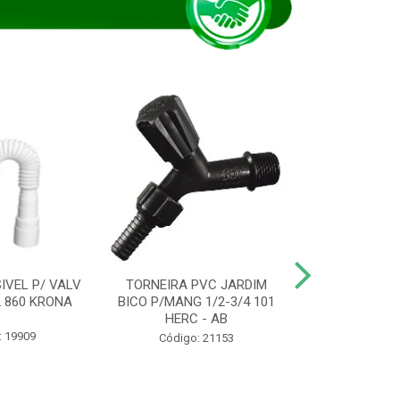
IVEL P/ VALV
TORNEIRA PVC JARDIM
TUBO ESG PR
/2 860 KRONA
BICO P/MANG 1/2-3/4 101
KRONA
HERC - AB
: 19909
Código:
Código: 21153