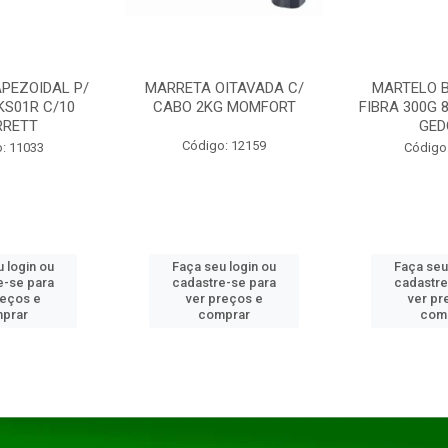
PEZOIDAL P/
MARRETA OITAVADA C/
MARTELO 
KS01R C/10
CABO 2KG MOMFORT
FIBRA 300G 
RRETT
GED
Código: 12159
: 11033
Código
 login ou
Faça seu login ou
Faça seu
e-se para
cadastre-se para
cadastre
reços e
ver preços e
ver pr
prar
comprar
com