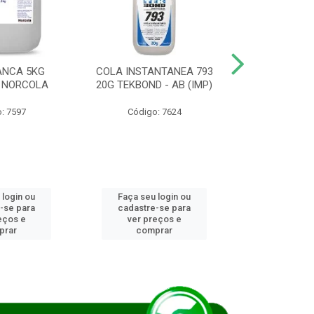
ANCA 5KG
COLA INSTANTANEA 793
COLA JUN
 NORCOLA
20G TEKBOND - AB (IMP)
DIESEL BI
: 7597
Código: 7624
Código
 login ou
Faça seu login ou
Faça seu 
-se para
cadastre-se para
cadastre
eços e
ver preços e
ver pr
prar
comprar
comp