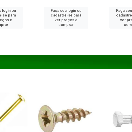
 login ou
Faça seu login ou
Faça seu
e-se para
cadastre-se para
cadastre
reços e
ver preços e
ver pr
prar
comprar
com