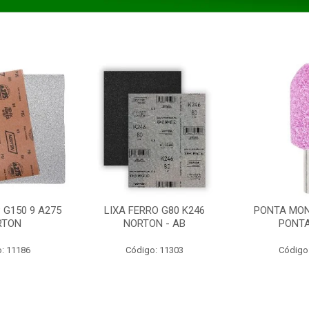
 G150 9 A275
LIXA FERRO G80 K246
PONTA MON
RTON
NORTON - AB
PONT
: 11186
Código: 11303
Código