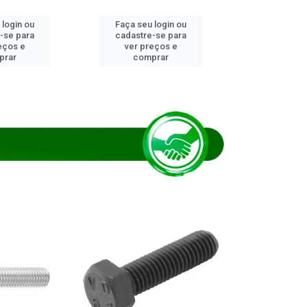
 login ou
Faça seu login ou
Faça seu 
-se para
cadastre-se para
cadastre
eços e
ver preços e
ver pr
prar
comprar
comp