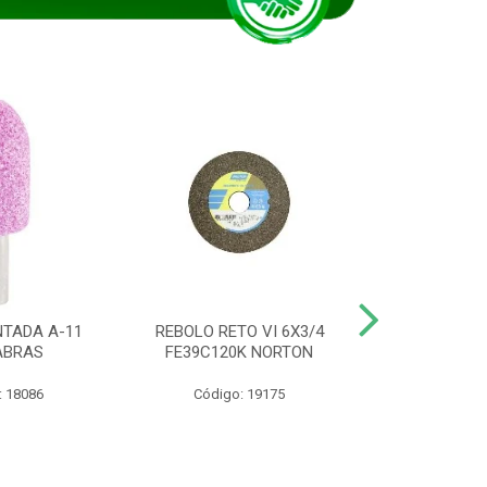
TADA A-11
REBOLO RETO VI 6X3/4
DISCO CORTE
ABRAS
FE39C120K NORTON
115BNA12 1
: 18086
Código: 19175
Código