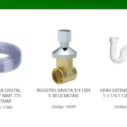
A CRISTAL
REGISTRO GAVETA 3/4 1509
SIFAO EXTENS
/ 50MT 775
C 40 LR METAIS
1-1.1/4-1.1
STMAR
Código: 19299
Código
: 11962