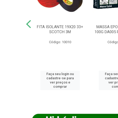
ANCA 1000G
FITA ISOLANTE 19X20 33+
MASSA EPO
X NORCOLA
SCOTCH 3M
100G DA005 
o: 7592
Código: 10010
Código
u login ou
Faça seu login ou
Faça seu
e-se para
cadastre-se para
cadastr
reços e
ver preços e
ver p
mprar
comprar
com