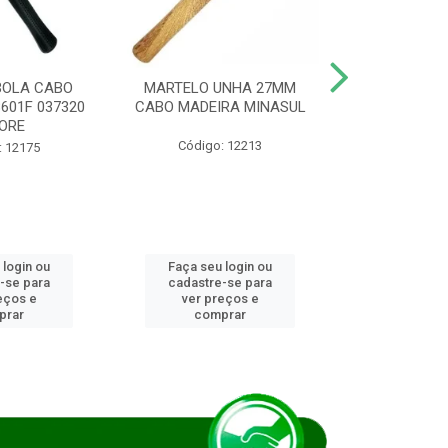
BOLA CABO
MARTELO UNHA 27MM
SERRA COP
8601F 037320
CABO MADEIRA MINASUL
FCH0196G
ORE
STAR
Código: 12213
: 12175
Código:
 login ou
Faça seu login ou
Faça seu 
-se para
cadastre-se para
cadastre
eços e
ver preços e
ver pr
prar
comprar
comp