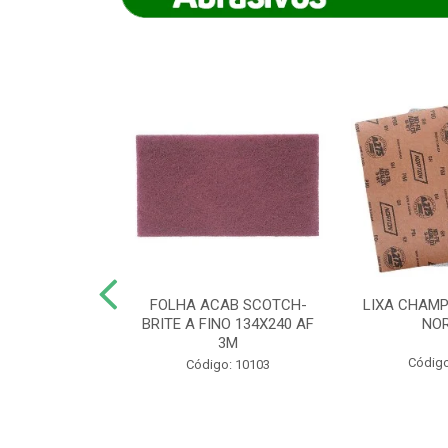
IAMANTADO
FOLHA ACAB SCOTCH-
LIXA CHAMP
NT SECO REFR
BRITE A FINO 134X240 AF
NO
TON - AB (...
3M
Código
o: 8880
Código: 10103