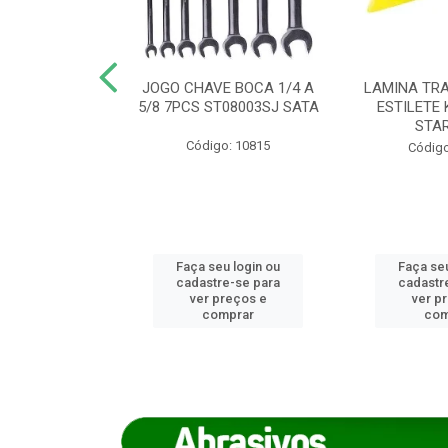
REIRO 8 CANTO
JOGO CHAVE BOCA 1/4 A
LAMINA TRA
DADO 170/8
5/8 7PCS ST08003SJ SATA
ESTILETE 
S (IMP)
STA
Código: 10815
o: 7746
Código
u login ou
Faça seu login ou
Faça seu
e-se para
cadastre-se para
cadastr
reços e
ver preços e
ver p
mprar
comprar
com