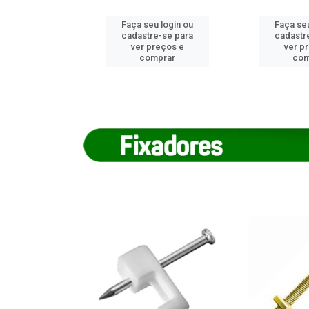
u login ou
Faça seu login ou
Faça seu
e-se para
cadastre-se para
cadastr
reços e
ver preços e
ver p
mprar
comprar
com