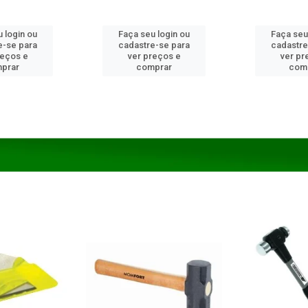
 login ou
Faça seu login ou
Faça seu
e-se para
cadastre-se para
cadastre
reços e
ver preços e
ver pr
prar
comprar
com