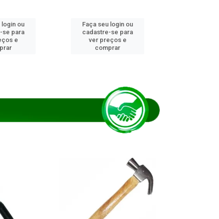
 login ou
Faça seu login ou
Faça seu 
-se para
cadastre-se para
cadastre
eços e
ver preços e
ver pr
prar
comprar
comp