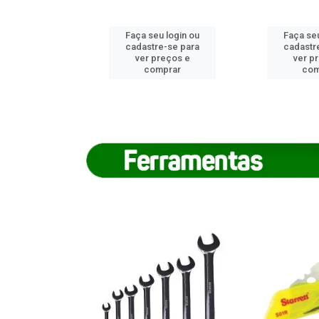
u login ou
Faça seu login ou
Faça seu
e-se para
cadastre-se para
cadastr
reços e
ver preços e
ver p
mprar
comprar
com