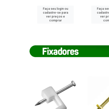
u login ou
Faça seu login ou
Faça seu
e-se para
cadastre-se para
cadastr
reços e
ver preços e
ver p
mprar
comprar
com