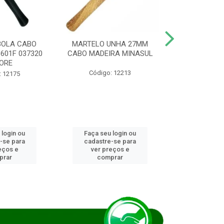
BOLA CABO
MARTELO UNHA 27MM
SERRA COP
8601F 037320
CABO MADEIRA MINASUL
FCH0196G
ORE
STAR
Código: 12213
: 12175
Código:
 login ou
Faça seu login ou
Faça seu 
-se para
cadastre-se para
cadastre
eços e
ver preços e
ver pr
prar
comprar
comp