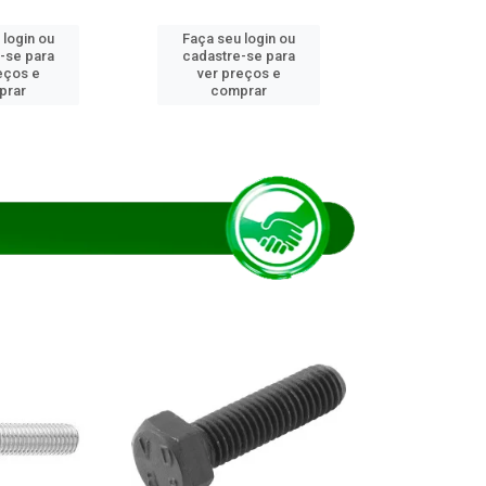
 login ou
Faça seu login ou
Faça seu 
-se para
cadastre-se para
cadastre
eços e
ver preços e
ver pr
prar
comprar
comp