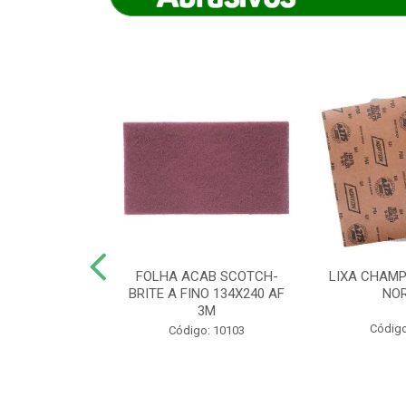
IAMANTADO
FOLHA ACAB SCOTCH-
LIXA CHAMP
NT SECO REFR
BRITE A FINO 134X240 AF
NO
TON - AB (...
3M
Código
o: 8880
Código: 10103