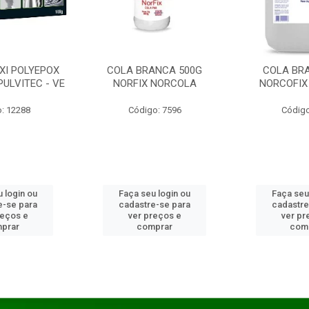
XI POLYEPOX
COLA BRANCA 500G
COLA BR
PULVITEC - VE
NORFIX NORCOLA
NORCOFIX
: 12288
Código: 7596
Código
 login ou
Faça seu login ou
Faça seu
e-se para
cadastre-se para
cadastre
reços e
ver preços e
ver pr
prar
comprar
com