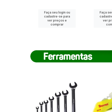
u login ou
Faça seu login ou
Faça seu
e-se para
cadastre-se para
cadastr
reços e
ver preços e
ver p
mprar
comprar
com