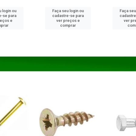
 login ou
Faça seu login ou
Faça seu
e-se para
cadastre-se para
cadastre
reços e
ver preços e
ver pr
prar
comprar
com