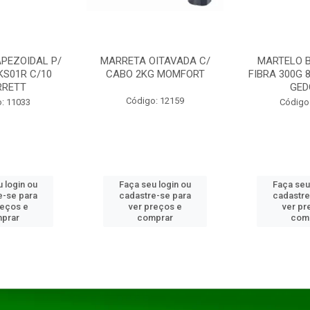
PEZOIDAL P/
MARRETA OITAVADA C/
MARTELO 
KS01R C/10
CABO 2KG MOMFORT
FIBRA 300G 
RRETT
GED
Código: 12159
: 11033
Código
 login ou
Faça seu login ou
Faça seu
e-se para
cadastre-se para
cadastre
reços e
ver preços e
ver pr
prar
comprar
com