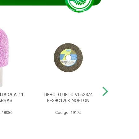
TADA A-11
REBOLO RETO VI 6X3/4
DISCO CORTE
ABRAS
FE39C120K NORTON
115BNA12 1
: 18086
Código: 19175
Código