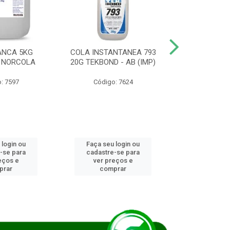
ANCA 5KG
COLA INSTANTANEA 793
COLA JUN
 NORCOLA
20G TEKBOND - AB (IMP)
DIESEL BI
: 7597
Código: 7624
Código
 login ou
Faça seu login ou
Faça seu 
-se para
cadastre-se para
cadastre
eços e
ver preços e
ver pr
prar
comprar
comp