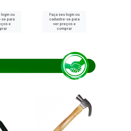
 login ou
Faça seu login ou
Faça seu 
-se para
cadastre-se para
cadastre
eços e
ver preços e
ver pr
prar
comprar
comp