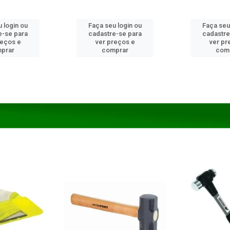
 login ou
Faça seu login ou
Faça seu
e-se para
cadastre-se para
cadastre
reços e
ver preços e
ver pr
prar
comprar
com