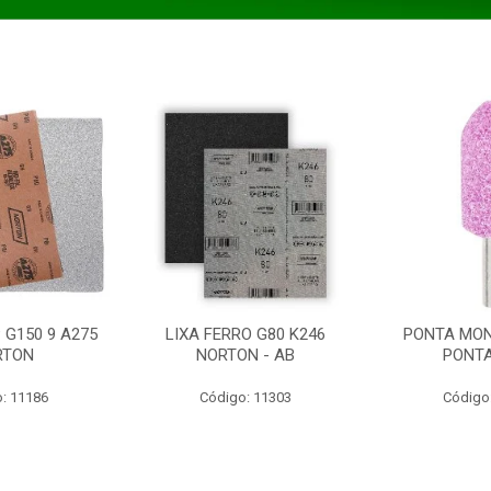
 G150 9 A275
LIXA FERRO G80 K246
PONTA MON
RTON
NORTON - AB
PONT
: 11186
Código: 11303
Código