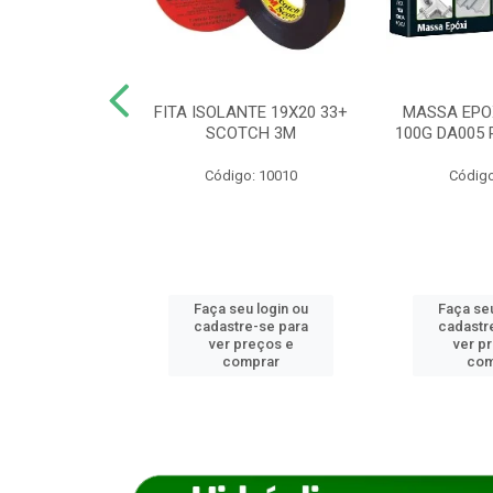
ANCA 1000G
FITA ISOLANTE 19X20 33+
MASSA EPO
X NORCOLA
SCOTCH 3M
100G DA005 
o: 7592
Código: 10010
Código
u login ou
Faça seu login ou
Faça seu
e-se para
cadastre-se para
cadastr
reços e
ver preços e
ver p
mprar
comprar
com