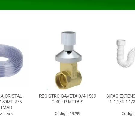
A CRISTAL
REGISTRO GAVETA 3/4 1509
SIFAO EXTENS
/ 50MT 775
C 40 LR METAIS
1-1.1/4-1.1
STMAR
Código: 19299
Código
: 11962