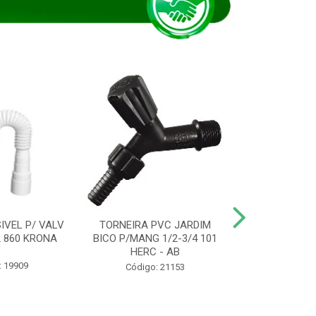
IVEL P/ VALV
TORNEIRA PVC JARDIM
TUBO ESG PR
/2 860 KRONA
BICO P/MANG 1/2-3/4 101
KRONA
HERC - AB
: 19909
Código:
Código: 21153