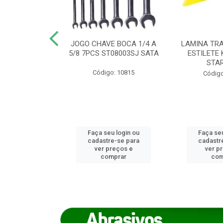
REIRO 8 CANTO
JOGO CHAVE BOCA 1/4 A
LAMINA TRA
DADO 170/8
5/8 7PCS ST08003SJ SATA
ESTILETE 
S (IMP)
STA
Código: 10815
o: 7746
Código
u login ou
Faça seu login ou
Faça seu
e-se para
cadastre-se para
cadastr
reços e
ver preços e
ver p
mprar
comprar
com