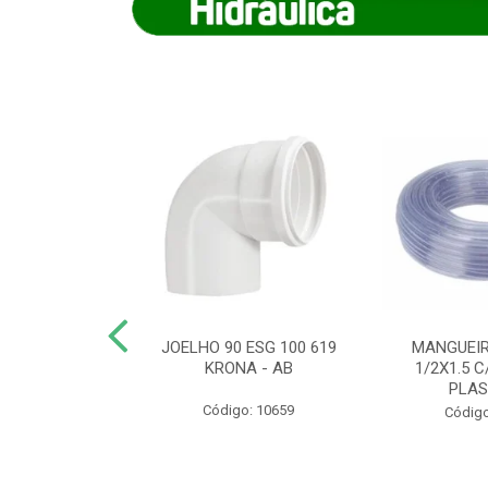
COTE FLEXIVEL
JOELHO 90 ESG 100 619
MANGUEIR
 743 KRONA
KRONA - AB
1/2X1.5 C
PLA
o: 9352
Código: 10659
Código