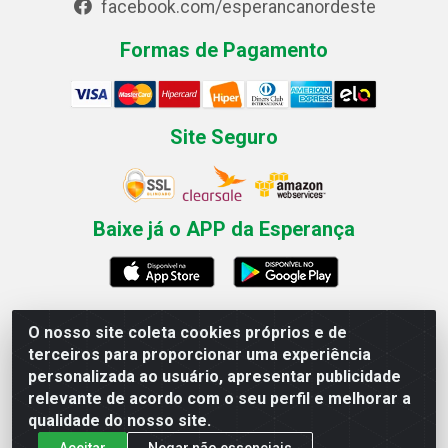
facebook.com/esperancanordeste
Formas de Pagamento
Site Seguro
Baixe já o APP da Esperança
O nosso site coleta cookies próprios e de
Esperança Nordeste - Rua Professor Caldas Filho, 291 -
terceiros para proporcionar uma experiência
Estância - Recife / PE CEP: 50771-335 - CNPJ
personalizada ao usuário, apresentar publicidade
03.666.136/0001-23
relevante de acordo com o seu perfil e melhorar a
qualidade do nosso site.
Aceitar
Negar não essenciais