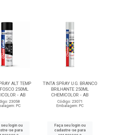
PRAY ALT TEMP
TINTA SPRAY U.G. BRANCO
 FOSCO 250ML
BRILHANTE 250ML
ICOLOR - AB
CHEMICOLOR - AB
digo: 23058
Código: 23071
alagem: PC
Embalagem: PC
 seu login ou
Faça seu login ou
stre-se para
cadastre-se para
r preços e
ver preços e