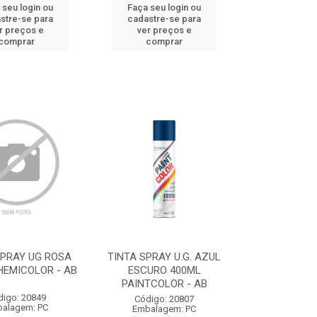
 seu login ou
Faça seu login ou
stre-se para
cadastre-se para
r preços e
ver preços e
comprar
comprar
SPRAY UG ROSA
TINTA SPRAY U.G. AZUL
HEMICOLOR - AB
ESCURO 400ML
PAINTCOLOR - AB
digo: 20849
Código: 20807
alagem: PC
Embalagem: PC