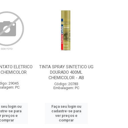
NTATO ELETRICO
TINTA SPRAY SINTETICO UG
 CHEMICOLOR
DOURADO 400ML
CHEMICOLOR - AB
digo: 29045
Código: 20783
alagem: PC
Embalagem: PC
 seu login ou
Faça seu login ou
stre-se para
cadastre-se para
r preços e
ver preços e
comprar
comprar