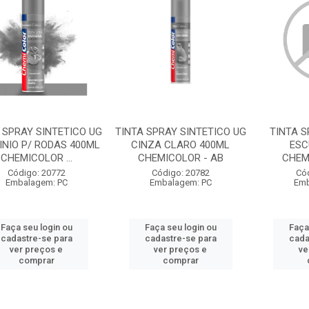
 SPRAY SINTETICO UG
TINTA SPRAY SINTETICO UG
TINTA S
INIO P/ RODAS 400ML
CINZA CLARO 400ML
ESC
CHEMICOLOR ...
CHEMICOLOR - AB
CHEM
Código: 20772
Código: 20782
Có
Embalagem: PC
Embalagem: PC
Emb
Faça seu login ou
Faça seu login ou
Faça
cadastre-se para
cadastre-se para
cada
ver preços e
ver preços e
ve
comprar
comprar