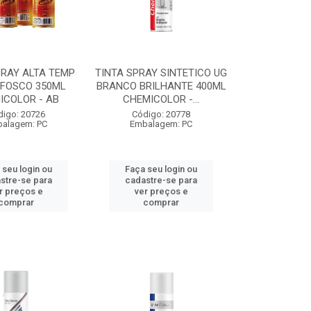
PRAY ALTA TEMP
TINTA SPRAY SINTETICO UG
 FOSCO 350ML
BRANCO BRILHANTE 400ML
ICOLOR - AB
CHEMICOLOR -...
digo: 20726
Código: 20778
alagem: PC
Embalagem: PC
 seu login ou
Faça seu login ou
stre-se para
cadastre-se para
r preços e
ver preços e
comprar
comprar