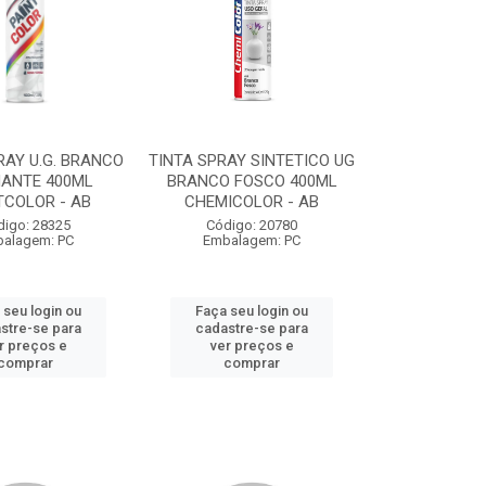
RAY U.G. BRANCO
TINTA SPRAY SINTETICO UG
HANTE 400ML
BRANCO FOSCO 400ML
TCOLOR - AB
CHEMICOLOR - AB
digo: 28325
Código: 20780
alagem: PC
Embalagem: PC
 seu login ou
Faça seu login ou
stre-se para
cadastre-se para
r preços e
ver preços e
comprar
comprar