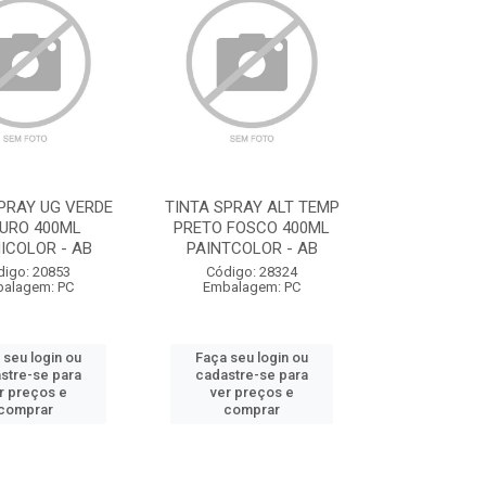
PRAY UG VERDE
TINTA SPRAY ALT TEMP
URO 400ML
PRETO FOSCO 400ML
ICOLOR - AB
PAINTCOLOR - AB
digo: 20853
Código: 28324
alagem: PC
Embalagem: PC
 seu login ou
Faça seu login ou
stre-se para
cadastre-se para
r preços e
ver preços e
comprar
comprar