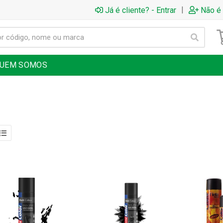
|
Já é cliente? - Entrar
Não é 
UEM SOMOS