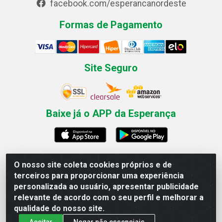
facebook.com/esperancanordeste
Formas de Pagamento
Site Seguro
Baixe já o APP da Esperança
O nosso site coleta cookies próprios e de
Esperança Nordeste - Rua Professor Caldas Filho, 291 -
terceiros para proporcionar uma experiência
Estância - Recife / PE CEP: 50771-335 - CNPJ
personalizada ao usuário, apresentar publicidade
03.666.136/0001-23
relevante de acordo com o seu perfil e melhorar a
qualidade do nosso site.
Aceitar
Negar não essenciais