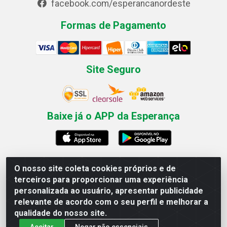
facebook.com/esperancanordeste
Formas de Pagamento
Site Seguro
Baixe já o APP da Esperança
O nosso site coleta cookies próprios e de
Esperança Nordeste - Rua Professor Caldas Filho, 291 -
terceiros para proporcionar uma experiência
Estância - Recife / PE CEP: 50771-335 - CNPJ
personalizada ao usuário, apresentar publicidade
03.666.136/0001-23
relevante de acordo com o seu perfil e melhorar a
qualidade do nosso site.
Aceitar
Negar não essenciais