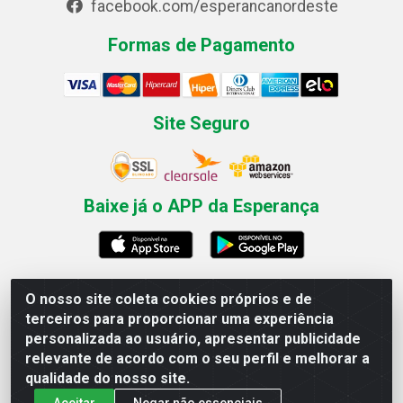
facebook.com/esperancanordeste
Formas de Pagamento
Site Seguro
Baixe já o APP da Esperança
O nosso site coleta cookies próprios e de
Esperança Nordeste - Rua Professor Caldas Filho, 291 -
terceiros para proporcionar uma experiência
Estância - Recife / PE CEP: 50771-335 - CNPJ
personalizada ao usuário, apresentar publicidade
03.666.136/0001-23
relevante de acordo com o seu perfil e melhorar a
qualidade do nosso site.
Aceitar
Negar não essenciais