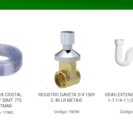
A CRISTAL
REGISTRO GAVETA 3/4 1509
SIFAO EXTENS
/ 50MT 775
C 40 LR METAIS
1-1.1/4-1.1
STMAR
Código: 19299
Código
: 11962