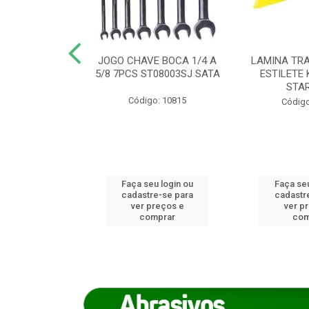
REIRO 8 CANTO
JOGO CHAVE BOCA 1/4 A
LAMINA TRA
DADO 170/8
5/8 7PCS ST08003SJ SATA
ESTILETE 
S (IMP)
STA
Código: 10815
o: 7746
Código
u login ou
Faça seu login ou
Faça seu
e-se para
cadastre-se para
cadastr
reços e
ver preços e
ver p
mprar
comprar
com