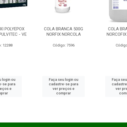
XI POLYEPOX
COLA BRANCA 500G
COLA BR
PULVITEC - VE
NORFIX NORCOLA
NORCOFIX
: 12288
Código: 7596
Código
 login ou
Faça seu login ou
Faça seu
e-se para
cadastre-se para
cadastre
reços e
ver preços e
ver pr
prar
comprar
com