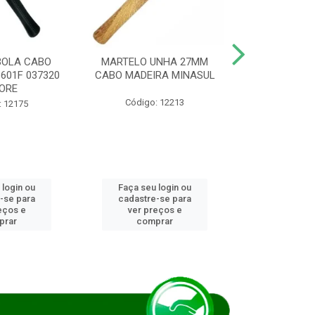
BOLA CABO
MARTELO UNHA 27MM
SERRA COP
8601F 037320
CABO MADEIRA MINASUL
FCH0196G
ORE
STAR
Código: 12213
: 12175
Código:
 login ou
Faça seu login ou
Faça seu 
-se para
cadastre-se para
cadastre
eços e
ver preços e
ver pr
prar
comprar
comp