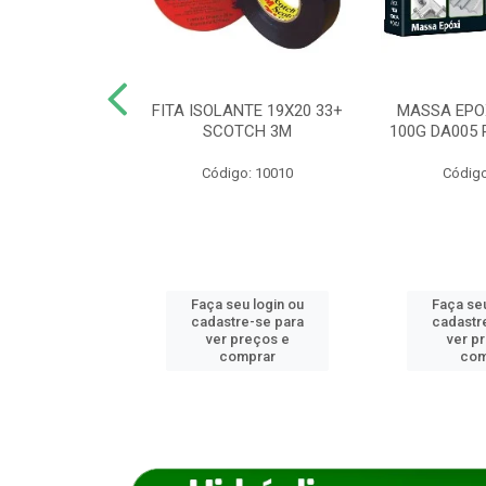
ANCA 1000G
FITA ISOLANTE 19X20 33+
MASSA EPO
X NORCOLA
SCOTCH 3M
100G DA005 
o: 7592
Código: 10010
Código
u login ou
Faça seu login ou
Faça seu
e-se para
cadastre-se para
cadastr
reços e
ver preços e
ver p
mprar
comprar
com