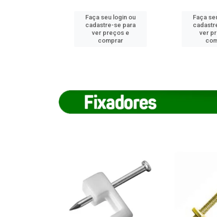
u login ou
Faça seu login ou
Faça seu
e-se para
cadastre-se para
cadastr
reços e
ver preços e
ver p
mprar
comprar
com