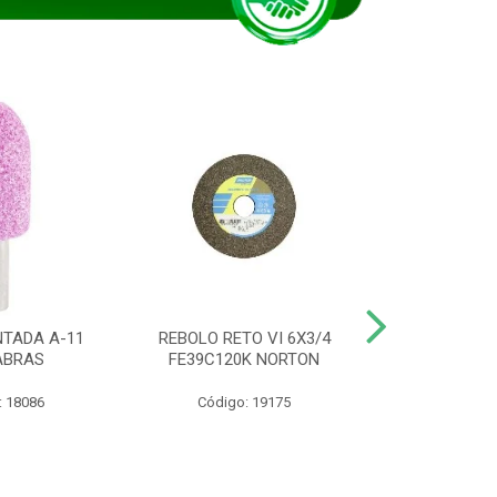
TADA A-11
REBOLO RETO VI 6X3/4
DISCO CORTE
ABRAS
FE39C120K NORTON
115BNA12 1
: 18086
Código: 19175
Código