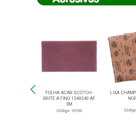
IAMANTADO
FOLHA ACAB SCOTCH-
LIXA CHAMP
NT SECO REFR
BRITE A FINO 134X240 AF
NO
TON - AB (...
3M
Código
o: 8880
Código: 10103