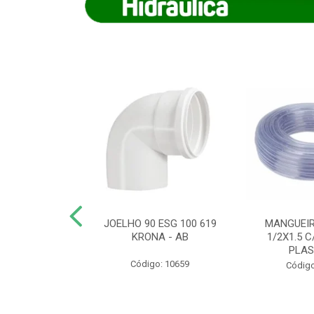
COTE FLEXIVEL
JOELHO 90 ESG 100 619
MANGUEIR
 743 KRONA
KRONA - AB
1/2X1.5 C
PLA
o: 9352
Código: 10659
Código