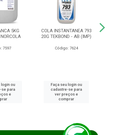
ANCA 5KG
COLA INSTANTANEA 793
COLA JUN
 NORCOLA
20G TEKBOND - AB (IMP)
DIESEL BI
: 7597
Código: 7624
Código
 login ou
Faça seu login ou
Faça seu 
-se para
cadastre-se para
cadastre
eços e
ver preços e
ver pr
prar
comprar
comp