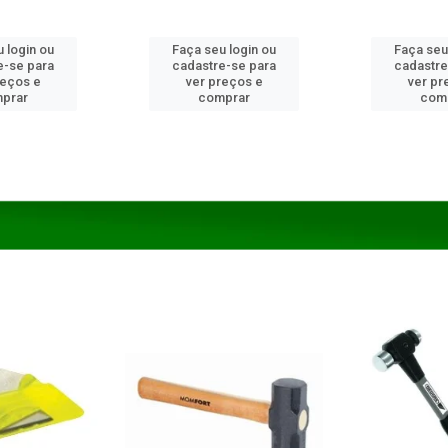
 login ou
Faça seu login ou
Faça seu
e-se para
cadastre-se para
cadastre
reços e
ver preços e
ver pr
prar
comprar
com