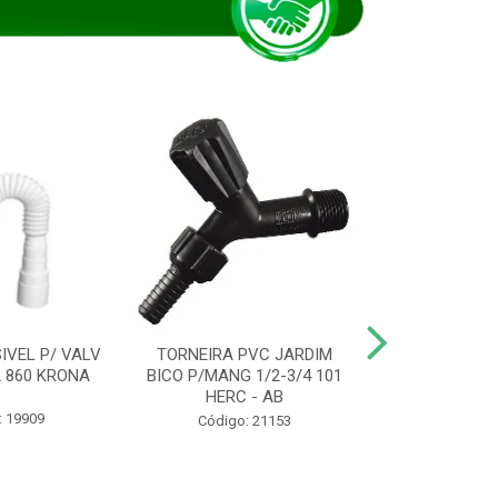
IVEL P/ VALV
TORNEIRA PVC JARDIM
TUBO ESG PR
/2 860 KRONA
BICO P/MANG 1/2-3/4 101
KRONA
HERC - AB
: 19909
Código:
Código: 21153