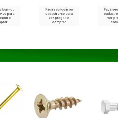
 login ou
Faça seu login ou
Faça seu
e-se para
cadastre-se para
cadastre
reços e
ver preços e
ver pr
prar
comprar
com