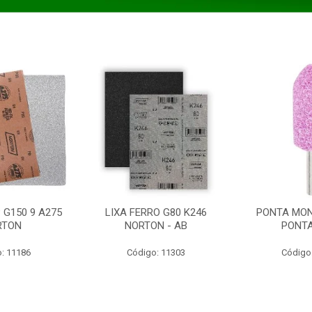
 G150 9 A275
LIXA FERRO G80 K246
PONTA MON
RTON
NORTON - AB
PONT
: 11186
Código: 11303
Código