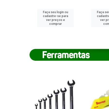
u login ou
Faça seu login ou
Faça seu
e-se para
cadastre-se para
cadastr
reços e
ver preços e
ver p
mprar
comprar
com