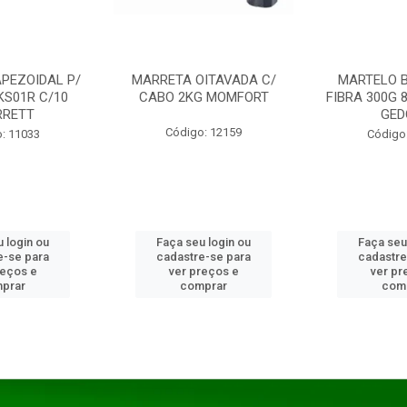
PEZOIDAL P/
MARRETA OITAVADA C/
MARTELO 
KS01R C/10
CABO 2KG MOMFORT
FIBRA 300G 
RRETT
GED
Código: 12159
: 11033
Código
 login ou
Faça seu login ou
Faça seu
e-se para
cadastre-se para
cadastre
reços e
ver preços e
ver pr
prar
comprar
com