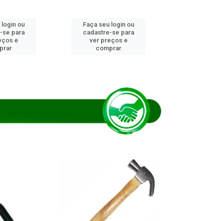
 login ou
Faça seu login ou
Faça seu 
-se para
cadastre-se para
cadastre
eços e
ver preços e
ver pr
prar
comprar
comp