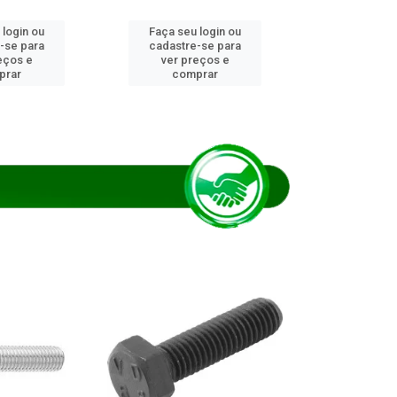
 login ou
Faça seu login ou
Faça seu 
-se para
cadastre-se para
cadastre
eços e
ver preços e
ver pr
prar
comprar
comp