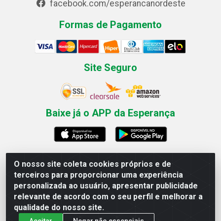
facebook.com/esperancanordeste
Formas de Pagamento
Site Seguro
Baixe já o APP da Esperança
O nosso site coleta cookies próprios e de
Esperança Nordeste - Rua Professor Caldas Filho, 291 -
terceiros para proporcionar uma experiência
Estância - Recife / PE CEP: 50771-335 - CNPJ
personalizada ao usuário, apresentar publicidade
03.666.136/0001-23
relevante de acordo com o seu perfil e melhorar a
qualidade do nosso site.
Aceitar
Negar não essenciais