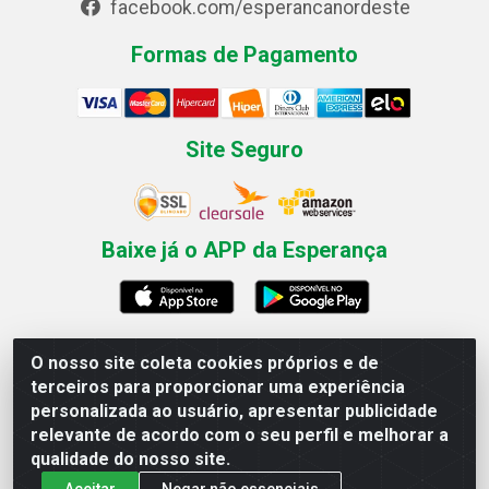
facebook.com/esperancanordeste
Formas de Pagamento
Site Seguro
Baixe já o APP da Esperança
O nosso site coleta cookies próprios e de
Esperança Nordeste - Rua Professor Caldas Filho, 291 -
terceiros para proporcionar uma experiência
Estância - Recife / PE CEP: 50771-335 - CNPJ
personalizada ao usuário, apresentar publicidade
03.666.136/0001-23
relevante de acordo com o seu perfil e melhorar a
qualidade do nosso site.
Aceitar
Negar não essenciais