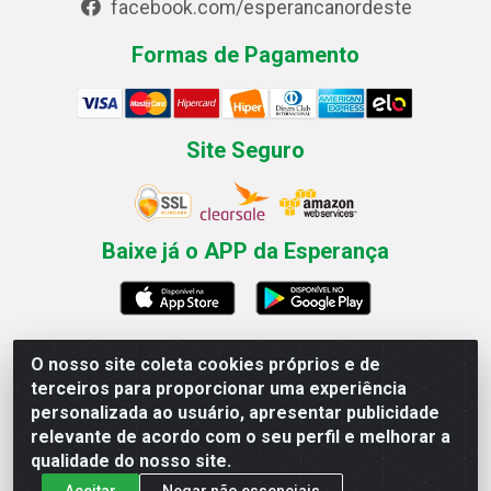
facebook.com/esperancanordeste
Formas de Pagamento
Site Seguro
Baixe já o APP da Esperança
O nosso site coleta cookies próprios e de
Esperança Nordeste - Rua Professor Caldas Filho, 291 -
terceiros para proporcionar uma experiência
Estância - Recife / PE CEP: 50771-335 - CNPJ
personalizada ao usuário, apresentar publicidade
03.666.136/0001-23
relevante de acordo com o seu perfil e melhorar a
qualidade do nosso site.
Aceitar
Negar não essenciais