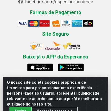
facebook.com/esperancanordeste
Formas de Pagamento
Site Seguro
Baixe já o APP da Esperança
O nosso site coleta cookies próprios e de
Esperança Nordeste - Rua Professor Caldas Filho, 291 -
terceiros para proporcionar uma experiência
Estância - Recife / PE CEP: 50771-335 - CNPJ
personalizada ao usuário, apresentar publicidade
03.666.136/0001-23
relevante de acordo com o seu perfil e melhorar a
qualidade do nosso site.
Aceitar
Negar não essenciais