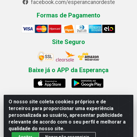
facebook.com/esperancanordeste
Formas de Pagamento
Site Seguro
Baixe já o APP da Esperança
O nosso site coleta cookies próprios e de
Esperança Nordeste - Rua Professor Caldas Filho, 291 -
terceiros para proporcionar uma experiência
Estância - Recife / PE CEP: 50771-335 - CNPJ
personalizada ao usuário, apresentar publicidade
03.666.136/0001-23
relevante de acordo com o seu perfil e melhorar a
qualidade do nosso site.
Aceitar
Negar não essenciais