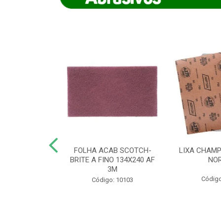
IAMANTADO
FOLHA ACAB SCOTCH-
LIXA CHAMP
NT SECO REFR
BRITE A FINO 134X240 AF
NO
TON - AB (...
3M
Código
o: 8880
Código: 10103