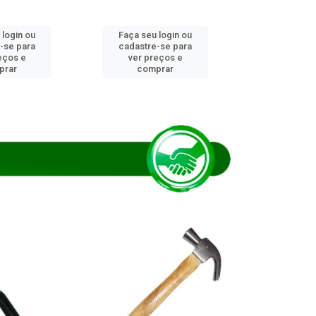
 login ou
Faça seu login ou
Faça seu 
-se para
cadastre-se para
cadastre
eços e
ver preços e
ver pr
prar
comprar
comp