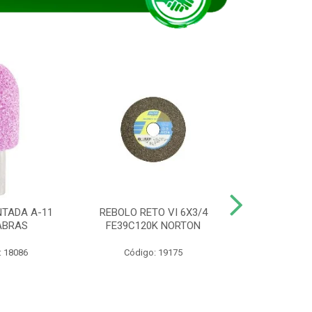
TADA A-11
REBOLO RETO VI 6X3/4
DISCO CORTE
ABRAS
FE39C120K NORTON
115BNA12 1
: 18086
Código: 19175
Código