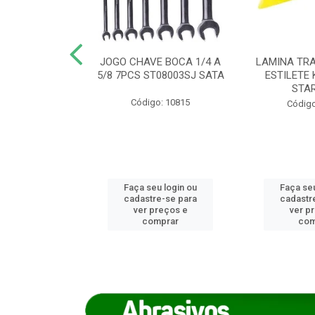
REIRO 8 CANTO
JOGO CHAVE BOCA 1/4 A
LAMINA TRA
DADO 170/8
5/8 7PCS ST08003SJ SATA
ESTILETE 
S (IMP)
STA
Código: 10815
o: 7746
Código
u login ou
Faça seu login ou
Faça seu
e-se para
cadastre-se para
cadastr
reços e
ver preços e
ver p
mprar
comprar
com