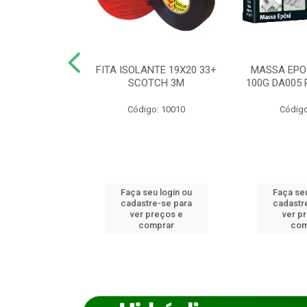
ANCA 1000G
FITA ISOLANTE 19X20 33+
MASSA EPO
X NORCOLA
SCOTCH 3M
100G DA005 
o: 7592
Código: 10010
Código
u login ou
Faça seu login ou
Faça seu
e-se para
cadastre-se para
cadastr
reços e
ver preços e
ver p
mprar
comprar
com