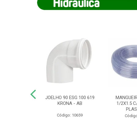
COTE FLEXIVEL
JOELHO 90 ESG 100 619
MANGUEIR
 743 KRONA
KRONA - AB
1/2X1.5 C
PLA
o: 9352
Código: 10659
Código