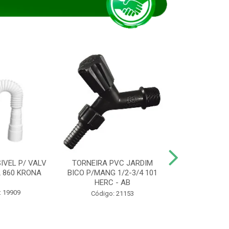
IVEL P/ VALV
TORNEIRA PVC JARDIM
TUBO ESG PR
/2 860 KRONA
BICO P/MANG 1/2-3/4 101
KRONA
HERC - AB
: 19909
Código:
Código: 21153