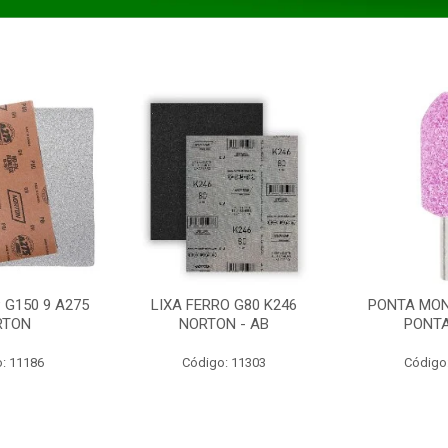
 G150 9 A275
LIXA FERRO G80 K246
PONTA MON
RTON
NORTON - AB
PONT
: 11186
Código: 11303
Código