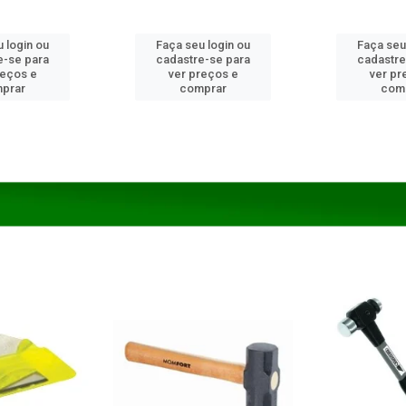
 login ou
Faça seu login ou
Faça seu
e-se para
cadastre-se para
cadastre
reços e
ver preços e
ver pr
prar
comprar
com