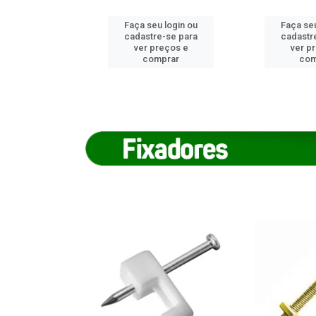
u login ou
Faça seu login ou
Faça seu
e-se para
cadastre-se para
cadastr
reços e
ver preços e
ver p
mprar
comprar
com