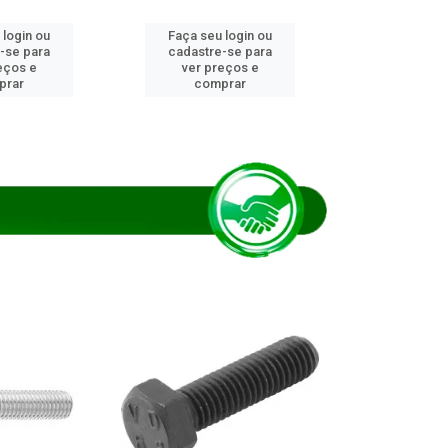
 login ou
Faça seu login ou
Faça seu 
-se para
cadastre-se para
cadastre
eços e
ver preços e
ver pr
prar
comprar
comp