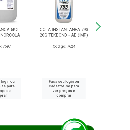
ANCA 5KG
COLA INSTANTANEA 793
COLA JUN
 NORCOLA
20G TEKBOND - AB (IMP)
DIESEL BI
: 7597
Código: 7624
Código
 login ou
Faça seu login ou
Faça seu 
-se para
cadastre-se para
cadastre
eços e
ver preços e
ver pr
prar
comprar
comp