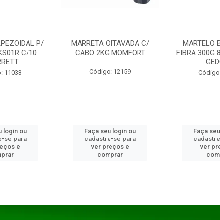
PEZOIDAL P/
MARRETA OITAVADA C/
MARTELO 
KS01R C/10
CABO 2KG MOMFORT
FIBRA 300G 
RRETT
GED
Código: 12159
: 11033
Código
 login ou
Faça seu login ou
Faça seu
e-se para
cadastre-se para
cadastre
reços e
ver preços e
ver pr
prar
comprar
com