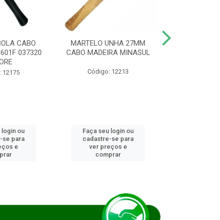
BOLA CABO
MARTELO UNHA 27MM
SERRA COP
8601F 037320
CABO MADEIRA MINASUL
FCH0196G
ORE
STAR
Código: 12213
: 12175
Código:
 login ou
Faça seu login ou
Faça seu 
-se para
cadastre-se para
cadastre
eços e
ver preços e
ver pr
prar
comprar
comp