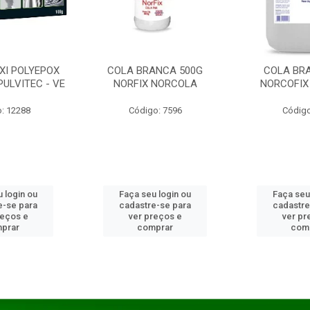
XI POLYEPOX
COLA BRANCA 500G
COLA BR
PULVITEC - VE
NORFIX NORCOLA
NORCOFIX
: 12288
Código: 7596
Código
 login ou
Faça seu login ou
Faça seu
e-se para
cadastre-se para
cadastre
reços e
ver preços e
ver pr
prar
comprar
com