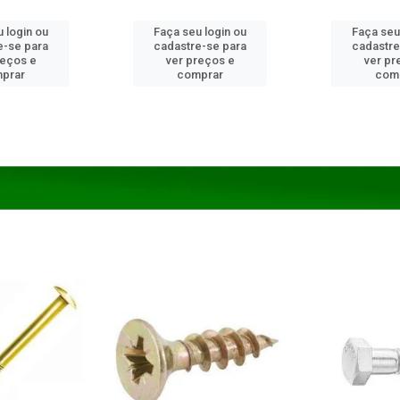
 login ou
Faça seu login ou
Faça seu
e-se para
cadastre-se para
cadastre
reços e
ver preços e
ver pr
prar
comprar
com