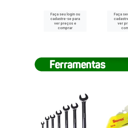
u login ou
Faça seu login ou
Faça seu
e-se para
cadastre-se para
cadastr
reços e
ver preços e
ver p
mprar
comprar
com