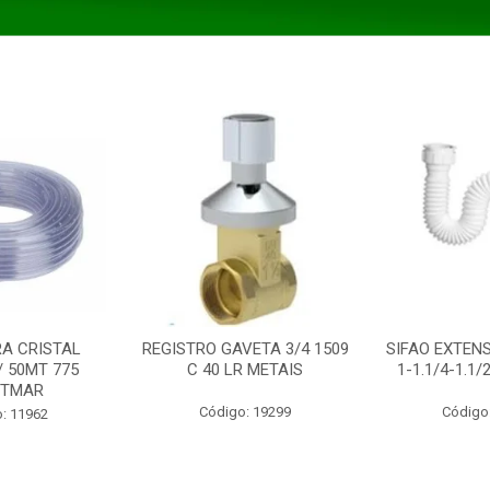
A CRISTAL
REGISTRO GAVETA 3/4 1509
SIFAO EXTENS
/ 50MT 775
C 40 LR METAIS
1-1.1/4-1.1
STMAR
Código: 19299
Código
: 11962