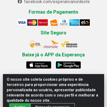
facebook.com/esperancanordeste
Formas de Pagamento
Site Seguro
Baixe já o APP da Esperança
O nosso site coleta cookies próprios e de
Esperança Nordeste - Rua Professor Caldas Filho, 291 -
terceiros para proporcionar uma experiência
Estância - Recife / PE CEP: 50771-335 - CNPJ
personalizada ao usuário, apresentar publicidade
03.666.136/0001-23
relevante de acordo com o seu perfil e melhorar a
qualidade do nosso site.
Aceitar
Negar não essenciais