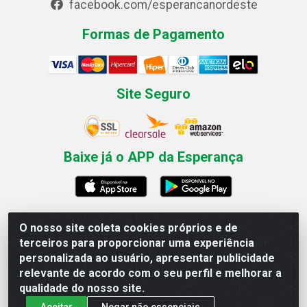
facebook.com/esperancanordeste
Formas de Pagamento
Site Seguro
Baixe já o APP da Esperança
O nosso site coleta cookies próprios e de
Esperança Nordeste - Rua Professor Caldas Filho, 291 -
terceiros para proporcionar uma experiência
Estância - Recife / PE CEP: 50771-335 - CNPJ
personalizada ao usuário, apresentar publicidade
03.666.136/0001-23
relevante de acordo com o seu perfil e melhorar a
qualidade do nosso site.
Aceitar
Negar não essenciais