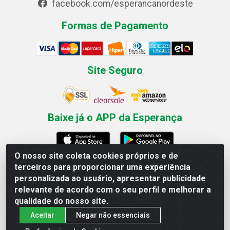
facebook.com/esperancanordeste
Formas de Pagamento
Site Seguro
Baixe já o APP da Esperança
O nosso site coleta cookies próprios e de
terceiros para proporcionar uma experiência
Esperança Nordeste - Rua Professor Caldas Filho, 291 -
personalizada ao usuário, apresentar publicidade
Estância - Recife / PE CEP: 50771-335 - CNPJ
relevante de acordo com o seu perfil e melhorar a
03.666.136/0001-23
qualidade do nosso site.
Aceitar
Negar não essenciais