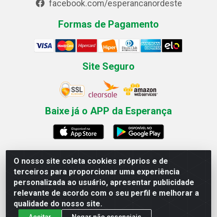
facebook.com/esperancanordeste
Formas de Pagamento
Site Seguro
Baixe já o APP da Esperança
O nosso site coleta cookies próprios e de
Esperança Nordeste - Rua Professor Caldas Filho, 291 -
terceiros para proporcionar uma experiência
Estância - Recife / PE CEP: 50771-335 - CNPJ
personalizada ao usuário, apresentar publicidade
03.666.136/0001-23
relevante de acordo com o seu perfil e melhorar a
qualidade do nosso site.
Aceitar
Negar não essenciais