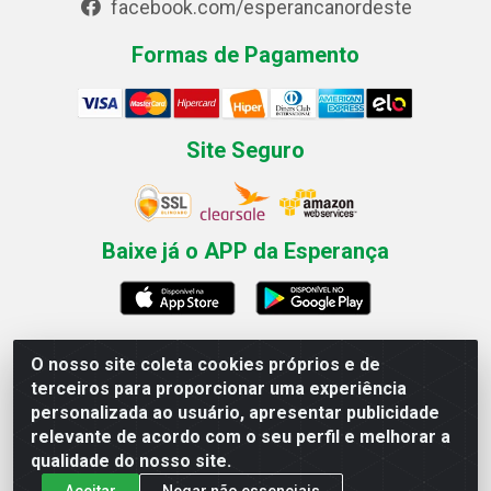
facebook.com/esperancanordeste
Formas de Pagamento
Site Seguro
Baixe já o APP da Esperança
O nosso site coleta cookies próprios e de
Esperança Nordeste - Rua Professor Caldas Filho, 291 -
terceiros para proporcionar uma experiência
Estância - Recife / PE CEP: 50771-335 - CNPJ
personalizada ao usuário, apresentar publicidade
03.666.136/0001-23
relevante de acordo com o seu perfil e melhorar a
qualidade do nosso site.
Aceitar
Negar não essenciais