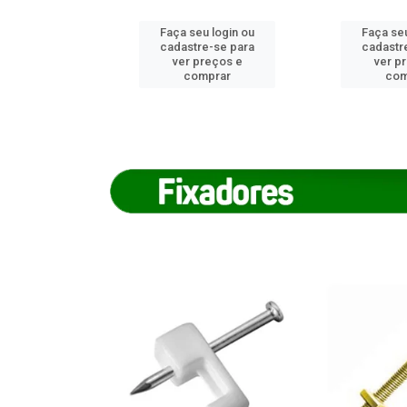
u login ou
Faça seu login ou
Faça seu
e-se para
cadastre-se para
cadastr
reços e
ver preços e
ver p
mprar
comprar
com