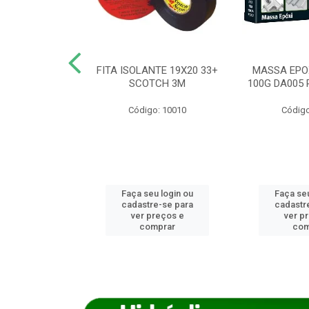
ANCA 1000G
FITA ISOLANTE 19X20 33+
MASSA EPO
X NORCOLA
SCOTCH 3M
100G DA005 
o: 7592
Código: 10010
Código
u login ou
Faça seu login ou
Faça seu
e-se para
cadastre-se para
cadastr
reços e
ver preços e
ver p
mprar
comprar
com