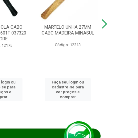
BOLA CABO
MARTELO UNHA 27MM
SERRA COP
8601F 037320
CABO MADEIRA MINASUL
FCH0196G
ORE
STAR
Código: 12213
: 12175
Código:
 login ou
Faça seu login ou
Faça seu 
-se para
cadastre-se para
cadastre
eços e
ver preços e
ver pr
prar
comprar
comp