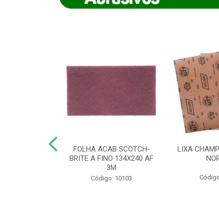
IAMANTADO
FOLHA ACAB SCOTCH-
LIXA CHAMP
NT SECO REFR
BRITE A FINO 134X240 AF
NO
TON - AB (...
3M
Código
o: 8880
Código: 10103