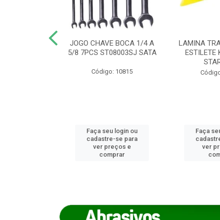
REIRO 8 CANTO
JOGO CHAVE BOCA 1/4 A
LAMINA TRA
DADO 170/8
5/8 7PCS ST08003SJ SATA
ESTILETE 
S (IMP)
STA
Código: 10815
o: 7746
Código
u login ou
Faça seu login ou
Faça seu
e-se para
cadastre-se para
cadastr
reços e
ver preços e
ver p
mprar
comprar
com