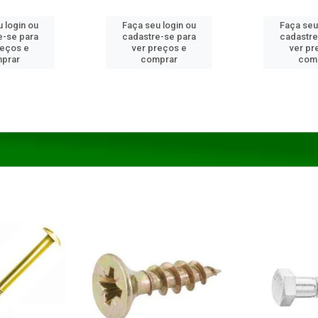
 login ou
Faça seu login ou
Faça seu
e-se para
cadastre-se para
cadastre
reços e
ver preços e
ver pr
prar
comprar
com