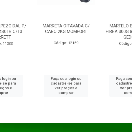
PEZOIDAL P/
MARRETA OITAVADA C/
MARTELO 
KS01R C/10
CABO 2KG MOMFORT
FIBRA 300G 
RRETT
GED
Código: 12159
: 11033
Código
 login ou
Faça seu login ou
Faça seu
e-se para
cadastre-se para
cadastre
reços e
ver preços e
ver pr
prar
comprar
com