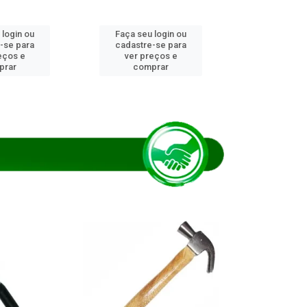
 login ou
Faça seu login ou
Faça seu 
-se para
cadastre-se para
cadastre
eços e
ver preços e
ver pr
prar
comprar
comp