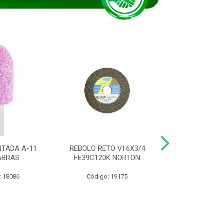
TADA A-11
REBOLO RETO VI 6X3/4
DISCO CORTE
ABRAS
FE39C120K NORTON
115BNA12 1
: 18086
Código: 19175
Código