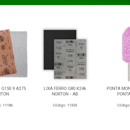
 G150 9 A275
LIXA FERRO G80 K246
PONTA MON
RTON
NORTON - AB
PONT
: 11186
Código: 11303
Código