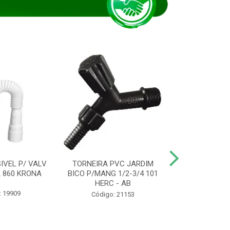
IVEL P/ VALV
TORNEIRA PVC JARDIM
TUBO ESG PR
/2 860 KRONA
BICO P/MANG 1/2-3/4 101
KRONA
HERC - AB
: 19909
Código:
Código: 21153