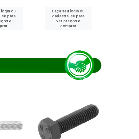
 login ou
Faça seu login ou
Faça seu 
-se para
cadastre-se para
cadastre
eços e
ver preços e
ver pr
prar
comprar
comp