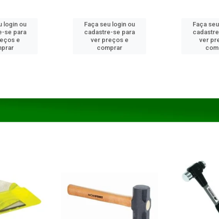
 login ou
Faça seu login ou
Faça seu
e-se para
cadastre-se para
cadastre
reços e
ver preços e
ver pr
prar
comprar
com