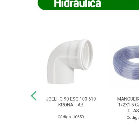
COTE FLEXIVEL
JOELHO 90 ESG 100 619
MANGUEIR
 743 KRONA
KRONA - AB
1/2X1.5 C
PLA
o: 9352
Código: 10659
Código