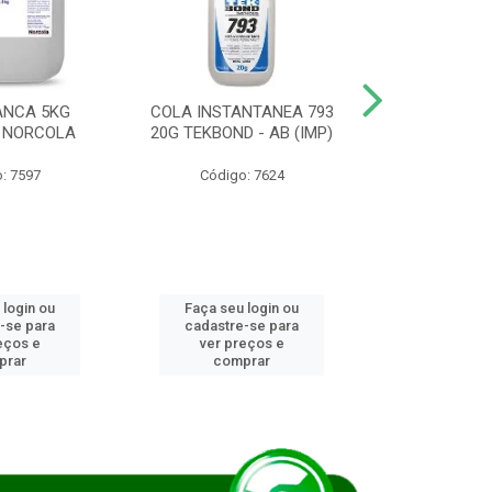
ANCA 5KG
COLA INSTANTANEA 793
COLA JUN
 NORCOLA
20G TEKBOND - AB (IMP)
DIESEL BI
: 7597
Código: 7624
Código
 login ou
Faça seu login ou
Faça seu 
-se para
cadastre-se para
cadastre
eços e
ver preços e
ver pr
prar
comprar
comp