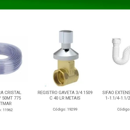
A CRISTAL
REGISTRO GAVETA 3/4 1509
SIFAO EXTENS
/ 50MT 775
C 40 LR METAIS
1-1.1/4-1.1
STMAR
Código: 19299
Código
: 11962