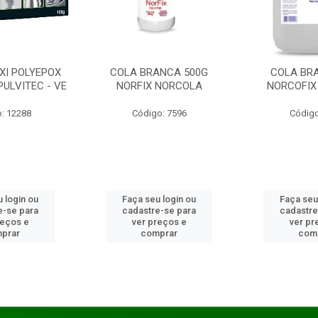
XI POLYEPOX
COLA BRANCA 500G
COLA BR
PULVITEC - VE
NORFIX NORCOLA
NORCOFIX
: 12288
Código: 7596
Código
 login ou
Faça seu login ou
Faça seu
e-se para
cadastre-se para
cadastre
reços e
ver preços e
ver pr
prar
comprar
com