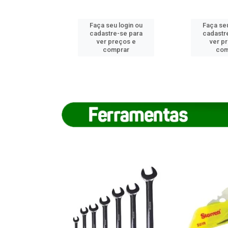
u login ou
Faça seu login ou
Faça seu
e-se para
cadastre-se para
cadastr
reços e
ver preços e
ver p
mprar
comprar
com